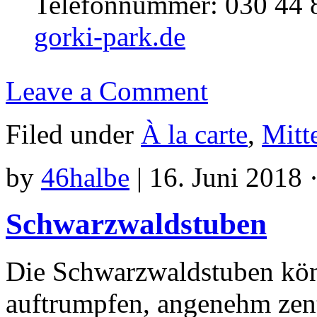
Telefonnummer: 030 44 
gorki-park.de
Leave a Comment
Filed under
À la carte
,
Mitt
by
46halbe
|
16. Juni 2018 
Schwarzwaldstuben
Die Schwarzwaldstuben kön
auftrumpfen, angenehm zent